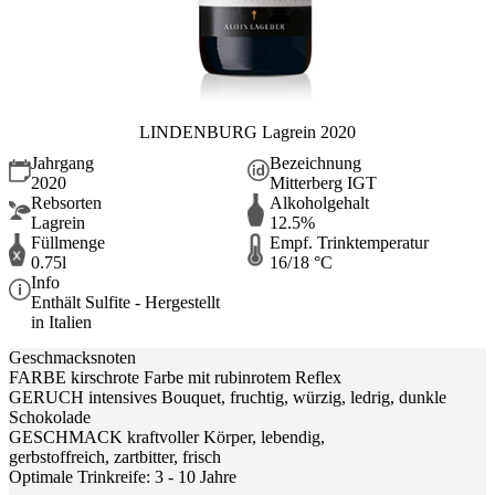
LINDENBURG Lagrein 2020
Jahrgang
Bezeichnung
2020
Mitterberg IGT
Rebsorten
Alkoholgehalt
Lagrein
12.5%
Füllmenge
Empf. Trinktemperatur
0.75l
16/18 °C
Info
Enthält Sulfite - Hergestellt
in Italien
Geschmacksnoten
FARBE kirschrote Farbe mit rubinrotem Reflex
GERUCH intensives Bouquet, fruchtig, würzig, ledrig, dunkle
Schokolade
GESCHMACK kraftvoller Körper, lebendig,
gerbstoffreich, zartbitter, frisch
Optimale Trinkreife: 3 - 10 Jahre