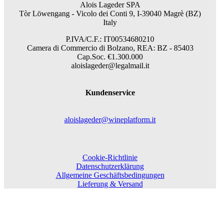
Alois Lageder SPA
Tòr Löwengang -
Vicolo dei Conti 9, I-39040 Magrè (BZ)
Italy
P.IVA/C.F.: IT00534680210
Camera di Commercio di Bolzano, REA: BZ - 85403
Cap.Soc. €1.300.000
aloislageder@legalmail.it
Kundenservice
aloislageder@wineplatform.it
Cookie-Richtlinie
Datenschutzerklärung
Allgemeine Geschäftsbedingungen
Lieferung & Versand