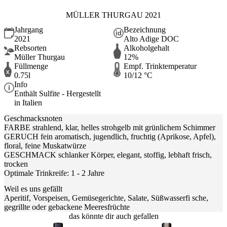
MÜLLER THURGAU 2021
Jahrgang
Bezeichnung
2021
Alto Adige DOC
Rebsorten
Alkoholgehalt
Müller Thurgau
12%
Füllmenge
Empf. Trinktemperatur
0.75l
10/12 °C
Info
Enthält Sulfite - Hergestellt
in Italien
Geschmacksnoten
FARBE strahlend, klar, helles strohgelb mit grünlichem Schimmer
GERUCH fein aromatisch, jugendlich, fruchtig (Aprikose, Apfel),
floral, feine Muskatwürze
GESCHMACK schlanker Körper, elegant, stoffig, lebhaft frisch,
trocken
Optimale Trinkreife: 1 - 2 Jahre
Weil es uns gefällt
Aperitif, Vorspeisen, Gemüsegerichte, Salate, Süßwasserfi sche,
gegrillte oder gebackene Meeresfrüchte
das könnte dir auch gefallen