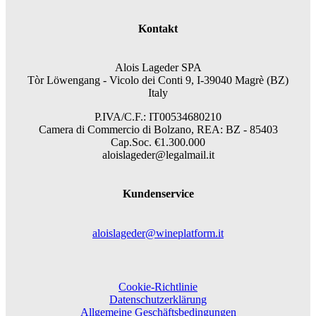
Kontakt
Alois Lageder SPA
Tòr Löwengang -
Vicolo dei Conti 9, I-39040 Magrè (BZ)
Italy
P.IVA/C.F.: IT00534680210
Camera di Commercio di Bolzano, REA: BZ - 85403
Cap.Soc. €1.300.000
aloislageder@legalmail.it
Kundenservice
aloislageder@wineplatform.it
Cookie-Richtlinie
Datenschutzerklärung
Allgemeine Geschäftsbedingungen