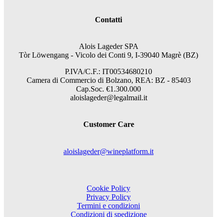
Contatti
Alois Lageder SPA
Tòr Löwengang - V
icolo dei Conti 9, I-39040 Magrè (BZ)
P.IVA/C.F.: IT00534680210
Camera di Commercio di Bolzano, REA: BZ - 85403
Cap.Soc. €1.300.000
aloislageder@legalmail.it
Customer Care
aloislageder@wineplatform.it
Cookie Policy
Privacy Policy
Termini e condizioni
Condizioni di spedizione