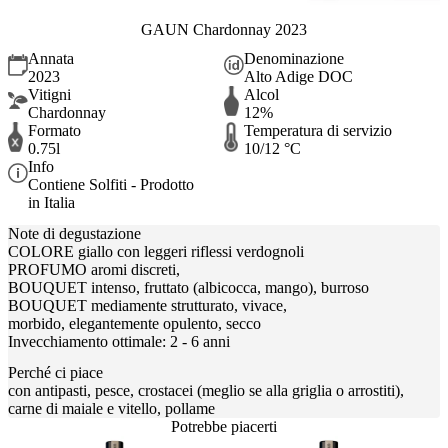
GAUN Chardonnay 2023
Annata
Denominazione
2023
Alto Adige DOC
Vitigni
Alcol
Chardonnay
12%
Formato
Temperatura di servizio
0.75l
10/12 °C
Info
Contiene Solfiti - Prodotto
in Italia
Note di degustazione
COLORE giallo con leggeri riflessi verdognoli
PROFUMO aromi discreti,
BOUQUET intenso, fruttato (albicocca, mango), burroso
BOUQUET mediamente strutturato, vivace,
morbido, elegantemente opulento, secco
Invecchiamento ottimale: 2 - 6 anni
Perché ci piace
con antipasti, pesce, crostacei (meglio se alla griglia o arrostiti),
carne di maiale e vitello, pollame
Potrebbe piacerti