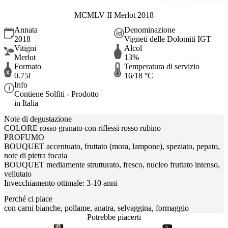
MCMLV II Merlot 2018
Annata
Denominazione
2018
Vigneti delle Dolomiti IGT
Vitigni
Alcol
Merlot
13%
Formato
Temperatura di servizio
0.75l
16/18 °C
Info
Contiene Solfiti - Prodotto
in Italia
Note di degustazione
COLORE rosso granato con riflessi rosso rubino
PROFUMO
BOUQUET accentuato, fruttato (mora, lampone), speziato, pepato,
note di pietra focaia
BOUQUET mediamente strutturato, fresco, nucleo fruttato intenso,
vellutato
Invecchiamento ottimale: 3-10 anni
Perché ci piace
con carni bianche, pollame, anatra, selvaggina, formaggio
Potrebbe piacerti