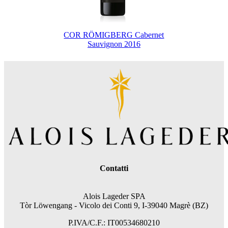
COR RÖMIGBERG Cabernet
Sauvignon 2016
Contatti
Alois Lageder SPA
Tòr Löwengang - V
icolo dei Conti 9, I-39040 Magrè (BZ)
P.IVA/C.F.: IT00534680210