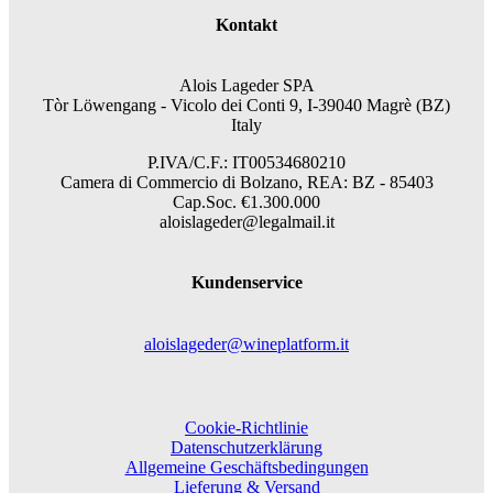
Kontakt
Alois Lageder SPA
Tòr Löwengang -
Vicolo dei Conti 9, I-39040 Magrè (BZ)
Italy
P.IVA/C.F.: IT00534680210
Camera di Commercio di Bolzano, REA: BZ - 85403
Cap.Soc. €1.300.000
aloislageder@legalmail.it
Kundenservice
aloislageder@wineplatform.it
Cookie-Richtlinie
Datenschutzerklärung
Allgemeine Geschäftsbedingungen
Lieferung & Versand