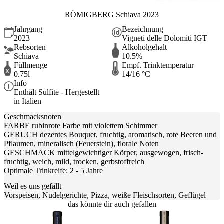
RÖMIGBERG Schiava 2023
Jahrgang
Bezeichnung
2023
Vigneti delle Dolomiti IGT
Rebsorten
Alkoholgehalt
Schiava
10.5%
Füllmenge
Empf. Trinktemperatur
0.75l
14/16 °C
Info
Enthält Sulfite - Hergestellt
in Italien
Geschmacksnoten
FARBE rubinrote Farbe mit violettem Schimmer
GERUCH dezentes Bouquet, fruchtig, aromatisch, rote Beeren und
Pflaumen, mineralisch (Feuerstein), florale Noten
GESCHMACK mittelgewichtiger Körper, ausgewogen, frisch-
fruchtig, weich, mild, trocken, gerbstoffreich
Optimale Trinkreife: 2 - 5 Jahre
Weil es uns gefällt
Vorspeisen, Nudelgerichte, Pizza, weiße Fleischsorten, Geflügel
das könnte dir auch gefallen