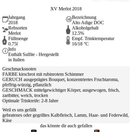
XV Merlot 2018
Jahrgang
Bezeichnung
2018
Alto Adige DOC
Rebsorten
Alkoholgehalt
Merlot
12.5%
Füllmenge
Empf. Trinktemperatur
0.75l
16/18 °C
Info
Enthält Sulfite - Hergestellt
in Italien
Geschmacksnoten
FARBE kirschrot mit rubinrotem Schimmer
GERUCH ausgeprägtes Bouquet, konzentriertes Fruchtaroma,
pfeffrig-würzig, pflanzlich
GESCHMACK mittelgewichtiger Körper, ausgewogen, frisch,
zartbitter, weich, trocken
Optimale Trinkreife: 2-8 Jahre
Weil es uns gefällt
gebratenes oder gegrilltes Kalbfleisch, Lamm, Haar- und Federwild,
Käse
das könnte dir auch gefallen