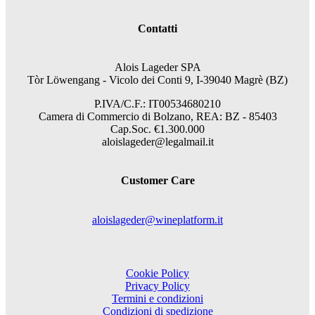
Contatti
Alois Lageder SPA
Tòr Löwengang - V
icolo dei Conti 9, I-39040 Magrè (BZ)
P.IVA/C.F.: IT00534680210
Camera di Commercio di Bolzano, REA: BZ - 85403
Cap.Soc. €1.300.000
aloislageder@legalmail.it
Customer Care
aloislageder@wineplatform.it
Cookie Policy
Privacy Policy
Termini e condizioni
Condizioni di spedizione