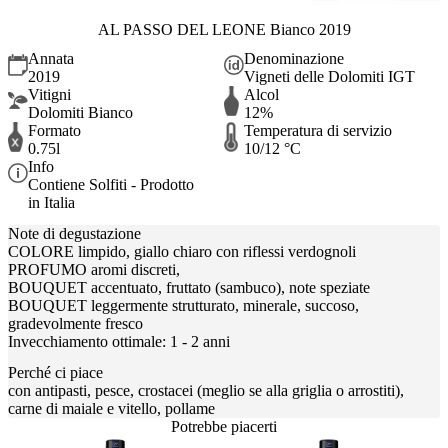
AL PASSO DEL LEONE Bianco 2019
Annata
Denominazione
2019
Vigneti delle Dolomiti IGT
Vitigni
Alcol
Dolomiti Bianco
12%
Formato
Temperatura di servizio
0.75l
10/12 °C
Info
Contiene Solfiti - Prodotto
in Italia
Note di degustazione
COLORE limpido, giallo chiaro con riflessi verdognoli
PROFUMO aromi discreti,
BOUQUET accentuato, fruttato (sambuco), note speziate
BOUQUET leggermente strutturato, minerale, succoso,
gradevolmente fresco
Invecchiamento ottimale: 1 - 2 anni
Perché ci piace
con antipasti, pesce, crostacei (meglio se alla griglia o arrostiti),
carne di maiale e vitello, pollame
Potrebbe piacerti