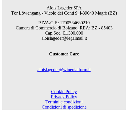
Alois Lageder SPA
Tòr Löwengang - V
icolo dei Conti 9, I-39040 Magrè (BZ)
P.IVA/C.F.: IT00534680210
Camera di Commercio di Bolzano, REA: BZ - 85403
Cap.Soc. €1.300.000
aloislageder@legalmail.it
Customer Care
aloislageder@wineplatform.it
Cookie Policy
Privacy Policy
Termini e condizioni
Condizioni di spedizione