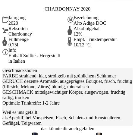
CHARDONNAY 2020
Jahrgang
Bezeichnung
2020
Alto Adige DOC
Rebsorten
Alkoholgehalt
Chardonnay
12%
Füllmenge
Empf. Trinktemperatur
0.75l
10/12 °C
Info
Enthält Sulfite - Hergestellt
in Italien
Geschmacksnoten
FARBE strahlend, klar, strohgelb mit grünlichem Schimmer
GERUCH dezente Aromatik, ausgeprägtes Bouquet, frisch, fruchtig
(Pfirsich, Melone, Zitrus) blumig, mineralisch
GESCHMACK mittelgewichtiger Körper, ausgewogen, fruchtig,
saftig, trocken
Optimale Trinkreife: 1-2 Jahre
Weil es uns gefällt
als Aperitif, bei Vorspeisen, Fisch, Schalen- und Krustentieren,
Geflügel, Teigwaren
das könnte dir auch gefallen