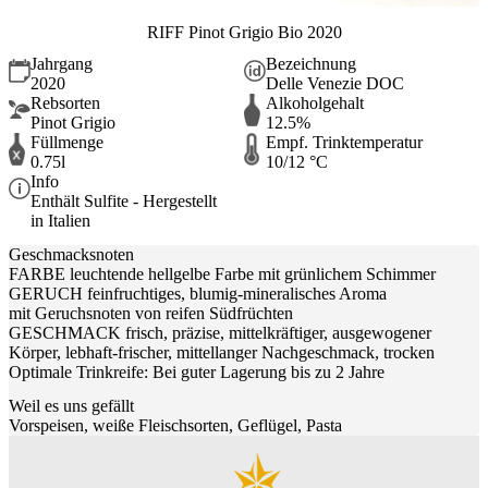
RIFF Pinot Grigio Bio 2020
Jahrgang
Bezeichnung
2020
Delle Venezie DOC
Rebsorten
Alkoholgehalt
Pinot Grigio
12.5%
Füllmenge
Empf. Trinktemperatur
0.75l
10/12 °C
Info
Enthält Sulfite - Hergestellt
in Italien
Geschmacksnoten
FARBE leuchtende hellgelbe Farbe mit grünlichem Schimmer
GERUCH feinfruchtiges, blumig-mineralisches Aroma
mit Geruchsnoten von reifen Südfrüchten
GESCHMACK frisch, präzise, mittelkräftiger, ausgewogener
Körper, lebhaft-frischer, mittellanger Nachgeschmack, trocken
Optimale Trinkreife: Bei guter Lagerung bis zu 2 Jahre
Weil es uns gefällt
Vorspeisen, weiße Fleischsorten, Geflügel, Pasta