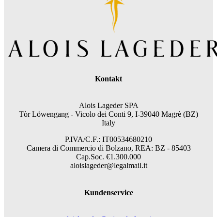
Kontakt
Alois Lageder SPA
Tòr Löwengang -
Vicolo dei Conti 9, I-39040 Magrè (BZ)
Italy
P.IVA/C.F.: IT00534680210
Camera di Commercio di Bolzano, REA: BZ - 85403
Cap.Soc. €1.300.000
aloislageder@legalmail.it
Kundenservice