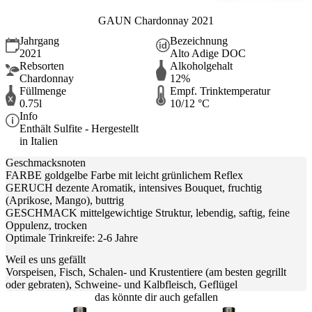
GAUN Chardonnay 2021
Jahrgang
Bezeichnung
2021
Alto Adige DOC
Rebsorten
Alkoholgehalt
Chardonnay
12%
Füllmenge
Empf. Trinktemperatur
0.75l
10/12 °C
Info
Enthält Sulfite - Hergestellt
in Italien
Geschmacksnoten
FARBE goldgelbe Farbe mit leicht grünlichem Reflex
GERUCH dezente Aromatik, intensives Bouquet, fruchtig
(Aprikose, Mango), buttrig
GESCHMACK mittelgewichtige Struktur, lebendig, saftig, feine
Oppulenz, trocken
Optimale Trinkreife: 2-6 Jahre
Weil es uns gefällt
Vorspeisen, Fisch, Schalen- und Krustentiere (am besten gegrillt
oder gebraten), Schweine- und Kalbfleisch, Geflügel
das könnte dir auch gefallen