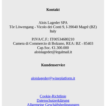
Kontakt
Alois Lageder SPA
Tòr Löwengang -
Vicolo dei Conti 9, I-39040 Magrè (BZ)
Italy
P.IVA/C.F.: IT00534680210
Camera di Commercio di Bolzano, REA: BZ - 85403
Cap.Soc. €1.300.000
aloislageder@legalmail.it
Kundenservice
aloislageder@wineplatform.it
Cookie-Richtlinie
Datenschutzerklärung
Allgemeine Geschäftsbedingungen