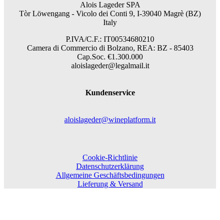
Alois Lageder SPA
Tòr Löwengang -
Vicolo dei Conti 9, I-39040 Magrè (BZ)
Italy
P.IVA/C.F.: IT00534680210
Camera di Commercio di Bolzano, REA: BZ - 85403
Cap.Soc. €1.300.000
aloislageder@legalmail.it
Kundenservice
aloislageder@wineplatform.it
Cookie-Richtlinie
Datenschutzerklärung
Allgemeine Geschäftsbedingungen
Lieferung & Versand