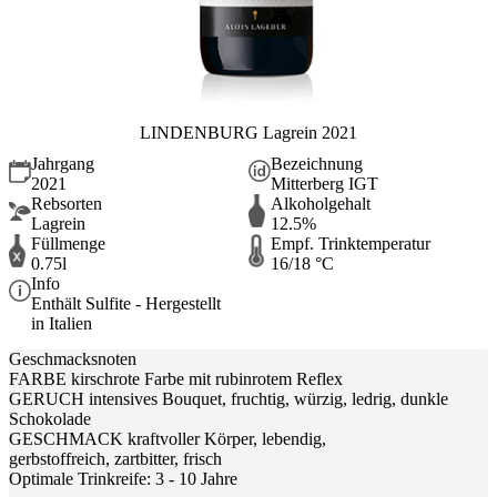
LINDENBURG Lagrein 2021
Jahrgang
Bezeichnung
2021
Mitterberg IGT
Rebsorten
Alkoholgehalt
Lagrein
12.5%
Füllmenge
Empf. Trinktemperatur
0.75l
16/18 °C
Info
Enthält Sulfite - Hergestellt
in Italien
Geschmacksnoten
FARBE kirschrote Farbe mit rubinrotem Reflex
GERUCH intensives Bouquet, fruchtig, würzig, ledrig, dunkle
Schokolade
GESCHMACK kraftvoller Körper, lebendig,
gerbstoffreich, zartbitter, frisch
Optimale Trinkreife: 3 - 10 Jahre