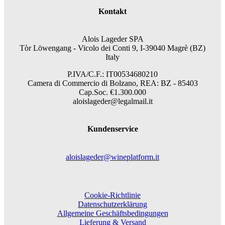
Kontakt
Alois Lageder SPA
Tòr Löwengang -
Vicolo dei Conti 9, I-39040 Magrè (BZ)
Italy
P.IVA/C.F.: IT00534680210
Camera di Commercio di Bolzano, REA: BZ - 85403
Cap.Soc. €1.300.000
aloislageder@legalmail.it
Kundenservice
aloislageder@wineplatform.it
Cookie-Richtlinie
Datenschutzerklärung
Allgemeine Geschäftsbedingungen
Lieferung & Versand