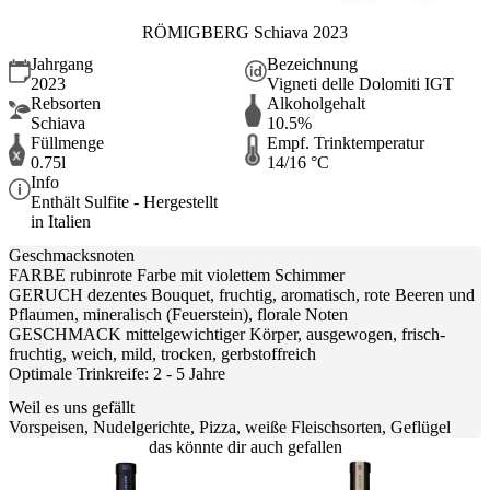
RÖMIGBERG Schiava 2023
Jahrgang
Bezeichnung
2023
Vigneti delle Dolomiti IGT
Rebsorten
Alkoholgehalt
Schiava
10.5%
Füllmenge
Empf. Trinktemperatur
0.75l
14/16 °C
Info
Enthält Sulfite - Hergestellt
in Italien
Geschmacksnoten
FARBE rubinrote Farbe mit violettem Schimmer
GERUCH dezentes Bouquet, fruchtig, aromatisch, rote Beeren und
Pflaumen, mineralisch (Feuerstein), florale Noten
GESCHMACK mittelgewichtiger Körper, ausgewogen, frisch-
fruchtig, weich, mild, trocken, gerbstoffreich
Optimale Trinkreife: 2 - 5 Jahre
Weil es uns gefällt
Vorspeisen, Nudelgerichte, Pizza, weiße Fleischsorten, Geflügel
das könnte dir auch gefallen