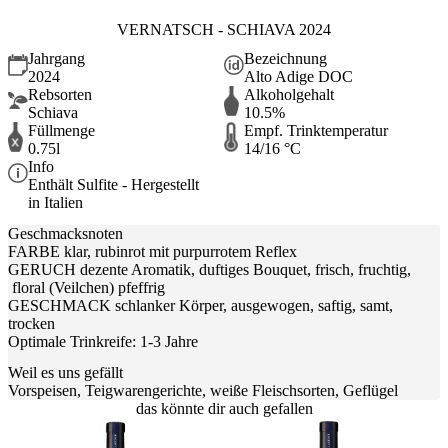
VERNATSCH - SCHIAVA 2024
Jahrgang
Bezeichnung
2024
Alto Adige DOC
Rebsorten
Alkoholgehalt
Schiava
10.5%
Füllmenge
Empf. Trinktemperatur
0.75l
14/16 °C
Info
Enthält Sulfite - Hergestellt
in Italien
Geschmacksnoten
FARBE klar, rubinrot mit purpurrotem Reflex
GERUCH dezente Aromatik, duftiges Bouquet, frisch, fruchtig,
floral (Veilchen) pfeffrig
GESCHMACK schlanker Körper, ausgewogen, saftig, samt,
trocken
Optimale Trinkreife: 1-3 Jahre
Weil es uns gefällt
Vorspeisen, Teigwarengerichte, weiße Fleischsorten, Geflügel
das könnte dir auch gefallen