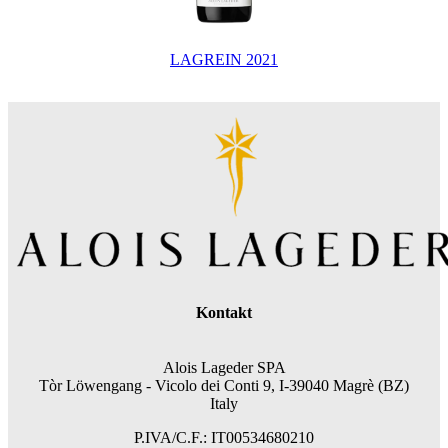
LAGREIN 2021
Kontakt
Alois Lageder SPA
Tòr Löwengang -
Vicolo dei Conti 9, I-39040 Magrè (BZ)
Italy
P.IVA/C.F.: IT00534680210