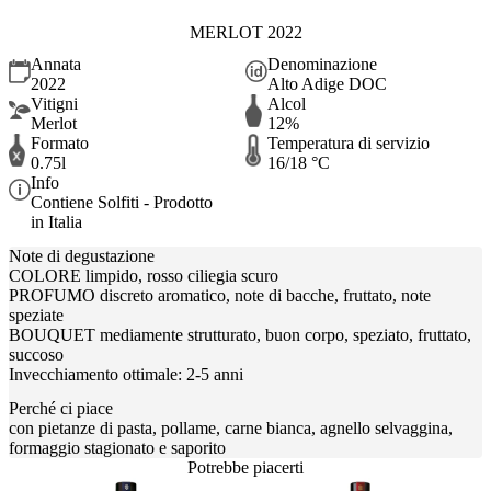
MERLOT 2022
Annata
Denominazione
2022
Alto Adige DOC
Vitigni
Alcol
Merlot
12%
Formato
Temperatura di servizio
0.75l
16/18 °C
Info
Contiene Solfiti - Prodotto
in Italia
Note di degustazione
COLORE limpido, rosso ciliegia scuro
PROFUMO discreto aromatico, note di bacche, fruttato, note
speziate
BOUQUET mediamente strutturato, buon corpo, speziato, fruttato,
succoso
Invecchiamento ottimale: 2-5 anni
Perché ci piace
con pietanze di pasta, pollame, carne bianca, agnello selvaggina,
formaggio stagionato e saporito
Potrebbe piacerti