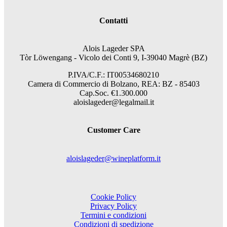
Contatti
Alois Lageder SPA
Tòr Löwengang - V
icolo dei Conti 9, I-39040 Magrè (BZ)
P.IVA/C.F.: IT00534680210
Camera di Commercio di Bolzano, REA: BZ - 85403
Cap.Soc. €1.300.000
aloislageder@legalmail.it
Customer Care
aloislageder@wineplatform.it
Cookie Policy
Privacy Policy
Termini e condizioni
Condizioni di spedizione