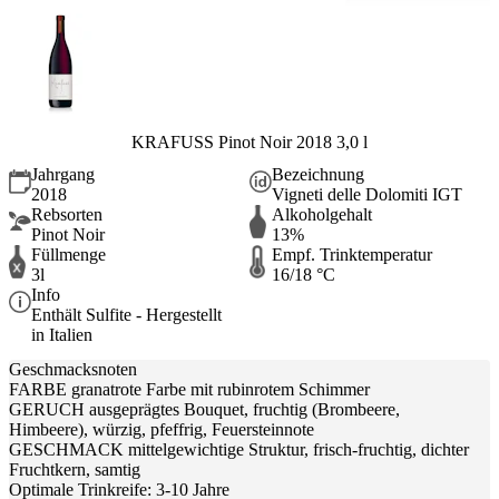
KRAFUSS Pinot Noir 2018 3,0 l
Jahrgang
Bezeichnung
2018
Vigneti delle Dolomiti IGT
Rebsorten
Alkoholgehalt
Pinot Noir
13%
Füllmenge
Empf. Trinktemperatur
3l
16/18 °C
Info
Enthält Sulfite - Hergestellt
in Italien
Geschmacksnoten
FARBE granatrote Farbe mit rubinrotem Schimmer
GERUCH ausgeprägtes Bouquet, fruchtig (Brombeere,
Himbeere), würzig, pfeffrig, Feuersteinnote
GESCHMACK mittelgewichtige Struktur, frisch-fruchtig, dichter
Fruchtkern, samtig
Optimale Trinkreife: 3-10 Jahre