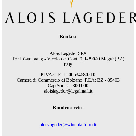
Kontakt
Alois Lageder SPA
Tòr Löwengang -
Vicolo dei Conti 9, I-39040 Magrè (BZ)
Italy
P.IVA/C.F.: IT00534680210
Camera di Commercio di Bolzano, REA: BZ - 85403
Cap.Soc. €1.300.000
aloislageder@legalmail.it
Kundenservice
aloislageder@wineplatform.it