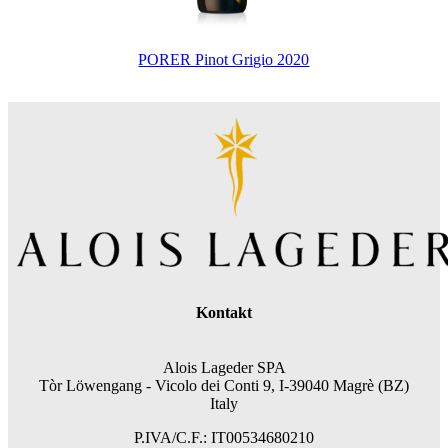
PORER Pinot Grigio 2020
Kontakt
Alois Lageder SPA
Tòr Löwengang -
Vicolo dei Conti 9, I-39040 Magrè (BZ)
Italy
P.IVA/C.F.: IT00534680210