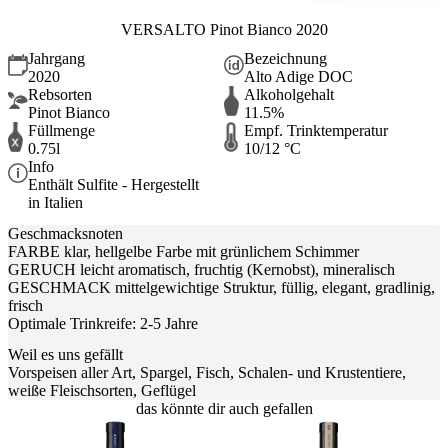
VERSALTO Pinot Bianco 2020
Jahrgang
Bezeichnung
2020
Alto Adige DOC
Rebsorten
Alkoholgehalt
Pinot Bianco
11.5%
Füllmenge
Empf. Trinktemperatur
0.75l
10/12 °C
Info
Enthält Sulfite - Hergestellt
in Italien
Geschmacksnoten
FARBE klar, hellgelbe Farbe mit grünlichem Schimmer
GERUCH leicht aromatisch, fruchtig (Kernobst), mineralisch
GESCHMACK mittelgewichtige Struktur, füllig, elegant, gradlinig,
frisch
Optimale Trinkreife: 2-5 Jahre
Weil es uns gefällt
Vorspeisen aller Art, Spargel, Fisch, Schalen- und Krustentiere,
weiße Fleischsorten, Geflügel
das könnte dir auch gefallen