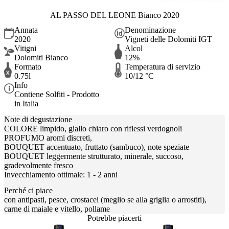
AL PASSO DEL LEONE Bianco 2020
Annata
Denominazione
2020
Vigneti delle Dolomiti IGT
Vitigni
Alcol
Dolomiti Bianco
12%
Formato
Temperatura di servizio
0.75l
10/12 °C
Info
Contiene Solfiti - Prodotto
in Italia
Note di degustazione
COLORE limpido, giallo chiaro con riflessi verdognoli
PROFUMO aromi discreti,
BOUQUET accentuato, fruttato (sambuco), note speziate
BOUQUET leggermente strutturato, minerale, succoso,
gradevolmente fresco
Invecchiamento ottimale: 1 - 2 anni
Perché ci piace
con antipasti, pesce, crostacei (meglio se alla griglia o arrostiti),
carne di maiale e vitello, pollame
Potrebbe piacerti