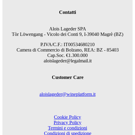
Contatti
Alois Lageder SPA
Tòr Löwengang - V
icolo dei Conti 9, I-39040 Magrè (BZ)
P.IVA/C.F.: IT00534680210
Camera di Commercio di Bolzano, REA: BZ - 85403
Cap.Soc. €1.300.000
aloislageder@legalmail.it
Customer Care
aloislageder@wineplatform.it
Cookie Policy
Privacy Policy
Termini e condizioni
Condizioni di spedizione