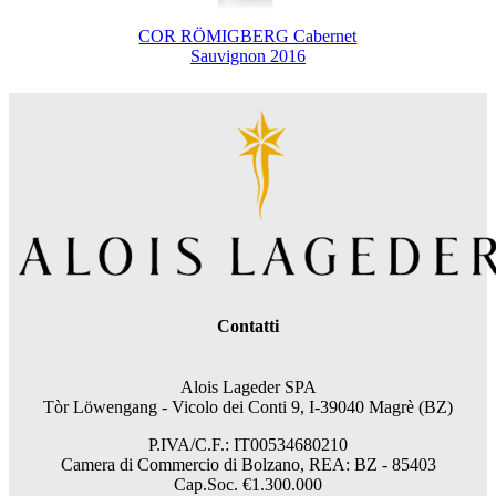
COR RÖMIGBERG Cabernet
Sauvignon 2016
Contatti
Alois Lageder SPA
Tòr Löwengang - V
icolo dei Conti 9, I-39040 Magrè (BZ)
P.IVA/C.F.: IT00534680210
Camera di Commercio di Bolzano, REA: BZ - 85403
Cap.Soc. €1.300.000