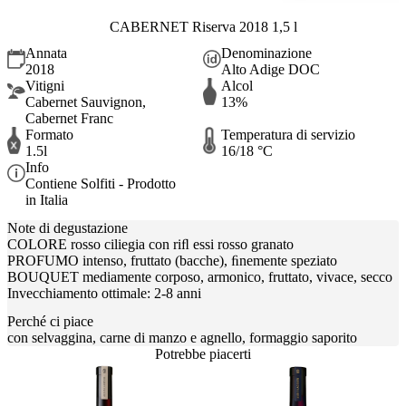
CABERNET Riserva 2018 1,5 l
Annata
Denominazione
2018
Alto Adige DOC
Vitigni
Alcol
Cabernet Sauvignon,
13%
Cabernet Franc
Formato
Temperatura di servizio
1.5l
16/18 °C
Info
Contiene Solfiti - Prodotto
in Italia
Note di degustazione
COLORE rosso ciliegia con riﬂ essi rosso granato
PROFUMO intenso, fruttato (bacche), ﬁnemente speziato
BOUQUET mediamente corposo, armonico, fruttato, vivace, secco
Invecchiamento ottimale: 2-8 anni
Perché ci piace
con selvaggina, carne di manzo e agnello, formaggio saporito
Potrebbe piacerti