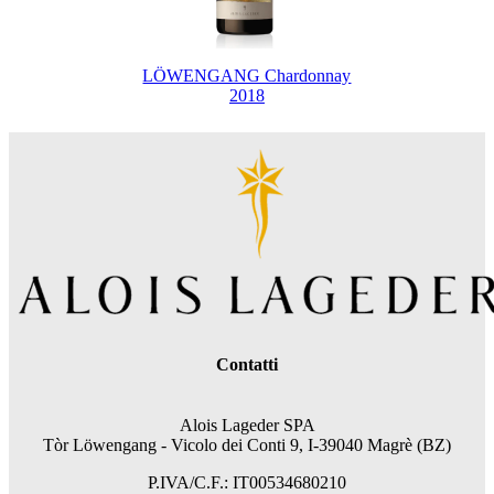
LÖWENGANG Chardonnay
2018
Contatti
Alois Lageder SPA
Tòr Löwengang - V
icolo dei Conti 9, I-39040 Magrè (BZ)
P.IVA/C.F.: IT00534680210