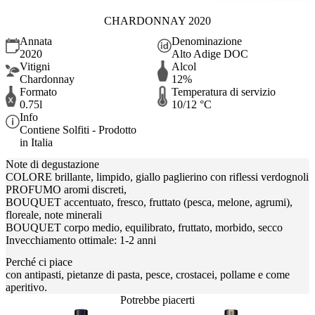
CHARDONNAY 2020
Annata
Denominazione
2020
Alto Adige DOC
Vitigni
Alcol
Chardonnay
12%
Formato
Temperatura di servizio
0.75l
10/12 °C
Info
Contiene Solfiti - Prodotto
in Italia
Note di degustazione
COLORE brillante, limpido, giallo paglierino con riflessi verdognoli
PROFUMO aromi discreti,
BOUQUET accentuato, fresco, fruttato (pesca, melone, agrumi),
floreale, note minerali
BOUQUET corpo medio, equilibrato, fruttato, morbido, secco
Invecchiamento ottimale: 1-2 anni
Perché ci piace
con antipasti, pietanze di pasta, pesce, crostacei, pollame e come
aperitivo.
Potrebbe piacerti