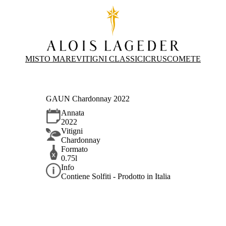
MISTO MARE
VITIGNI CLASSICI
CRUS
COMETE
GAUN Chardonnay 2022
Annata
2022
Vitigni
Chardonnay
Formato
0.75l
Info
Contiene Solfiti - Prodotto in Italia