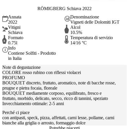
RÖMIGBERG Schiava 2022
Annata
Denominazione
2022
Vigneti delle Dolomiti IGT
Vitigni
Alcol
Schiava
10.5%
Formato
Temperatura di servizio
0.75l
14/16 °C
Info
Contiene Solfiti - Prodotto
in Italia
Note di degustazione
COLORE rosso rubino con riflessi violacei
PROFUMO
BOUQUET discreto, fruttato, aromatico, note di bacche rosse,
prugne e pietra focaia, floreale
BOUQUET mediamente corposo, equilibrato, fresco e
fruttato, morbido, delicato, secco, ricco di tannini, speziato
Invecchiamento ottimale: 2-5 anni
Perché ci piace
con antipasti, speck, pizza, affettati, carni lesse, pollame, carni
bianche alla griglia o arrosto, formaggio dolce
Potrebbe piacerti