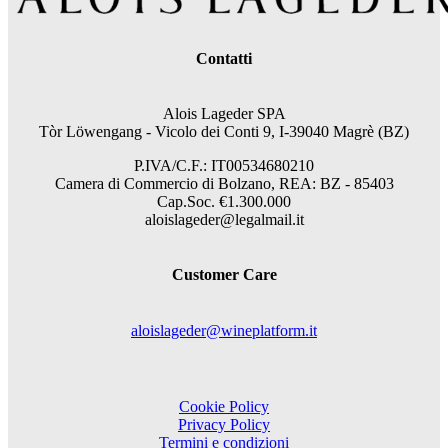
Contatti
Alois Lageder SPA
Tòr Löwengang - V
icolo dei Conti 9, I-39040 Magrè (BZ)
P.IVA/C.F.: IT00534680210
Camera di Commercio di Bolzano, REA: BZ - 85403
Cap.Soc. €1.300.000
aloislageder@legalmail.it
Customer Care
aloislageder@wineplatform.it
Cookie Policy
Privacy Policy
Termini e condizioni