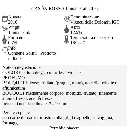
CASÒN ROSSO Tannat et al. 2016
Annata
Denominazione
2016
Vigneti delle Dolomiti IGT
Vitigni
Alcol
Tannat et al.
12.5%
Formato
Temperatura di servizio
0.75l
16/18 °C
Info
Contiene Solfiti - Prodotto
in Italia
Note di degustazione
COLORE color ciliegia con riflessi violacei
PROFUMO
BOUQUET intenso, fruttato (prugna, mora), note di cuoio, tè e
affumicatura
BOUQUET mediamente corposo, morbido, fruttato, finemente
amaro, fresco, acidità fresca
Invecchiamento ottimale: 3 - 10 anni
Perché ci piace
con carne di manzo arrosto o alla griglia, agnello, selvaggina,
formaggi
Potrebbe piacerti