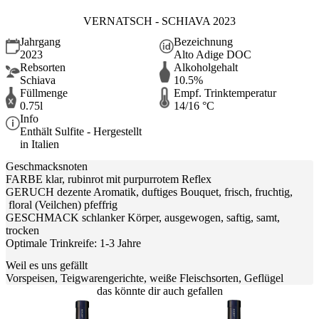
VERNATSCH - SCHIAVA 2023
Jahrgang
Bezeichnung
2023
Alto Adige DOC
Rebsorten
Alkoholgehalt
Schiava
10.5%
Füllmenge
Empf. Trinktemperatur
0.75l
14/16 °C
Info
Enthält Sulfite - Hergestellt
in Italien
Geschmacksnoten
FARBE klar, rubinrot mit purpurrotem Reflex
GERUCH dezente Aromatik, duftiges Bouquet, frisch, fruchtig,
floral (Veilchen) pfeffrig
GESCHMACK schlanker Körper, ausgewogen, saftig, samt,
trocken
Optimale Trinkreife: 1-3 Jahre
Weil es uns gefällt
Vorspeisen, Teigwarengerichte, weiße Fleischsorten, Geflügel
das könnte dir auch gefallen