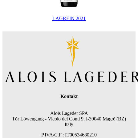
LAGREIN 2021
Kontakt
Alois Lageder SPA
Tòr Löwengang -
Vicolo dei Conti 9, I-39040 Magrè (BZ)
Italy
P.IVA/C.F.: IT00534680210