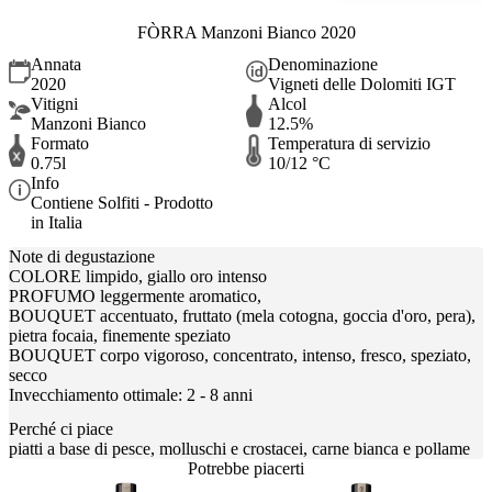
FÒRRA Manzoni Bianco 2020
Annata
Denominazione
2020
Vigneti delle Dolomiti IGT
Vitigni
Alcol
Manzoni Bianco
12.5%
Formato
Temperatura di servizio
0.75l
10/12 °C
Info
Contiene Solfiti - Prodotto
in Italia
Note di degustazione
COLORE limpido, giallo oro intenso
PROFUMO leggermente aromatico,
BOUQUET accentuato, fruttato (mela cotogna, goccia d'oro, pera),
pietra focaia, finemente speziato
BOUQUET corpo vigoroso, concentrato, intenso, fresco, speziato,
secco
Invecchiamento ottimale: 2 - 8 anni
Perché ci piace
piatti a base di pesce, molluschi e crostacei, carne bianca e pollame
Potrebbe piacerti