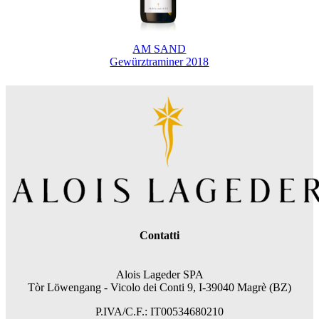
AM SAND
Gewürztraminer 2018
Contatti
Alois Lageder SPA
Tòr Löwengang - V
icolo dei Conti 9, I-39040 Magrè (BZ)
P.IVA/C.F.: IT00534680210