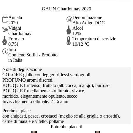
GAUN Chardonnay 2020
Annata
Denominazione
2020
Alto Adige DOC
Vitigni
Alcol
Chardonnay
12%
Formato
Temperatura di servizio
0.75l
10/12 °C
Info
Contiene Solfiti - Prodotto
in Italia
Note di degustazione
COLORE giallo con leggeri riflessi verdognoli
PROFUMO aromi discreti,
BOUQUET intenso, fruttato (albicocca, mango), burroso
BOUQUET mediamente strutturato, vivace,
morbido, elegantemente opulento, secco
Invecchiamento ottimale: 2 - 6 anni
Perché ci piace
con antipasti, pesce, crostacei (meglio se alla griglia o arrostiti),
carne di maiale e vitello, pollame
Potrebbe piacerti