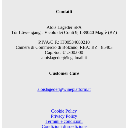
Contatti
Alois Lageder SPA
Tòr Löwengang - V
icolo dei Conti 9, I-39040 Magrè (BZ)
P.IVA/C.F.: IT00534680210
Camera di Commercio di Bolzano, REA: BZ - 85403
Cap.Soc. €1.300.000
aloislageder@legalmail.it
Customer Care
aloislageder@wineplatform.it
Cookie Policy
Privacy Policy
Termini e condizioni
Condizioni di spedizione