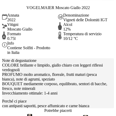
VOGELMAIER Moscato Giallo 2022
Annata
Denominazione
2022
Vigneti delle Dolomiti IGT
Vitigni
Alcol
Moscato Giallo
12%
Formato
Temperatura di servizio
0.75l
10/12 °C
Info
Contiene Solfiti - Prodotto
in Italia
Note di degustazione
COLORE brillante e limpido, giallo chiaro con leggeri riflessi
verdognoli
PROFUMO molto aromatico, floreale, frutti maturi (pesca
bianca), note di agrumi, speziato
BOUQUET mediamente corposo, equilibrato, sentori di bacche,
fresco, note minerali
Invecchiamento ottimale: 1-4 anni
Perché ci piace
con antipasti saporiti, pesce affumicato e carne bianca
Potrebbe piacerti