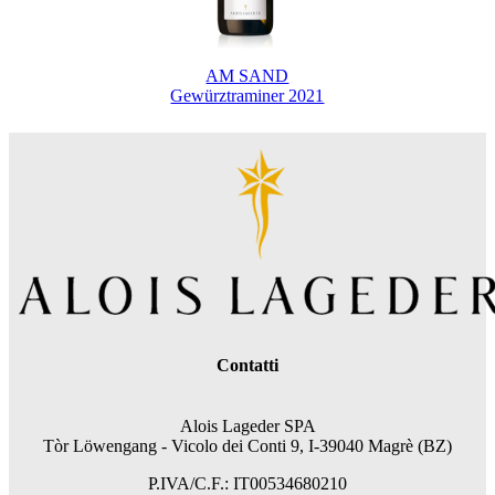
AM SAND
Gewürztraminer 2021
Contatti
Alois Lageder SPA
Tòr Löwengang - V
icolo dei Conti 9, I-39040 Magrè (BZ)
P.IVA/C.F.: IT00534680210