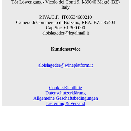
Tòr Löwengang -
Vicolo dei Conti 9, I-39040 Magrè (BZ)
Italy
P.IVA/C.F.: IT00534680210
Camera di Commercio di Bolzano, REA: BZ - 85403
Cap.Soc. €1.300.000
aloislageder@legalmail.it
Kundenservice
aloislageder@wineplatform.it
Cookie-Richtlinie
Datenschutzerklärung
Allgemeine Geschäftsbedingungen
Lieferung & Versand