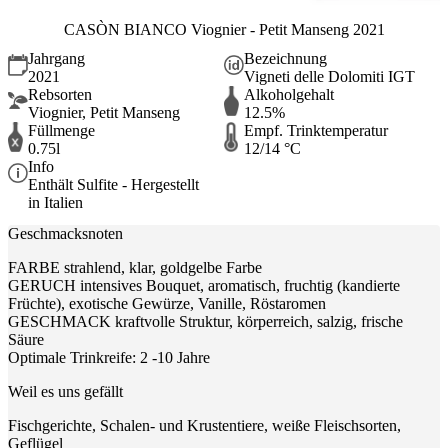
CASÒN BIANCO Viognier - Petit Manseng 2021
Jahrgang
Bezeichnung
2021
Vigneti delle Dolomiti IGT
Rebsorten
Alkoholgehalt
Viognier, Petit Manseng
12.5%
Füllmenge
Empf. Trinktemperatur
0.75l
12/14 °C
Info
Enthält Sulfite - Hergestellt
in Italien
Geschmacksnoten
FARBE strahlend, klar, goldgelbe Farbe
GERUCH intensives Bouquet, aromatisch, fruchtig (kandierte
Früchte), exotische Gewürze, Vanille, Röstaromen
GESCHMACK kraftvolle Struktur, körperreich, salzig, frische
Säure
Optimale Trinkreife: 2 -10 Jahre
Weil es uns gefällt
Fischgerichte, Schalen- und Krustentiere, weiße Fleischsorten,
Geflügel