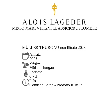
MISTO MARE
VITIGNI CLASSICI
CRUS
COMETE
MÜLLER THURGAU non filtrato 2023
Annata
2023
Vitigni
Müller Thurgau
Formato
0.75l
Info
Contiene Solfiti - Prodotto in Italia