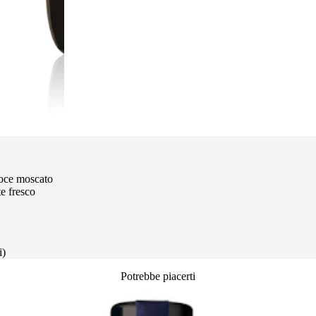
noce moscato
e fresco
i)
Potrebbe piacerti