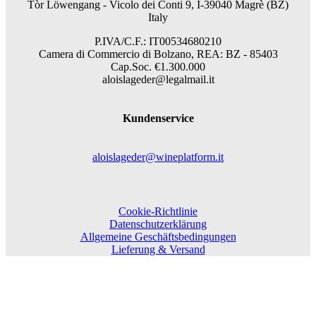
Tòr Löwengang -
Vicolo dei Conti 9, I-39040 Magrè (BZ)
Italy
P.IVA/C.F.: IT00534680210
Camera di Commercio di Bolzano, REA: BZ - 85403
Cap.Soc. €1.300.000
aloislageder@legalmail.it
Kundenservice
aloislageder@wineplatform.it
Cookie-Richtlinie
Datenschutzerklärung
Allgemeine Geschäftsbedingungen
Lieferung & Versand