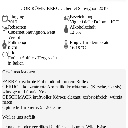
COR RÖMIGBERG Cabernet Sauvignon 2019
Jahrgang
Bezeichnung
2019
Vigneti delle Dolomiti IGT
Rebsorten
Alkoholgehalt
Cabernet Sauvignon, Petit
12.5%
Verdot
Füllmenge
Empf. Trinktemperatur
0.75l
16/18 °C
Info
Enthält Sulfite - Hergestellt
in Italien
Geschmacksnoten
FARBE kirschrote Farbe mit rubinrotem Reflex
GERUCH konzentrierte Aromatik, Fruchtaroma (Kirsche, Cassis)
würzige und florale Noten
GESCHMACK kraftvoller Körper, elegant, gerbstoffreich, würzig,
frisch
Optimale Trinkreife: 5 - 20 Jahre
Weil es uns gefällt
gebratenes oder gegrilltes Rindfleisch, Lamm, Wild, Käse