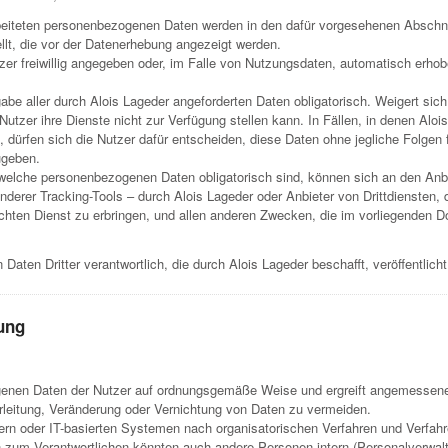
arbeiteten personenbezogenen Daten werden in den dafür vorgesehenen Abschn
ellt, die vor der Datenerhebung angezeigt werden.
 freiwillig angegeben oder, im Falle von Nutzungsdaten, automatisch erhob
abe aller durch Alois Lageder angeforderten Daten obligatorisch. Weigert sic
Nutzer ihre Dienste nicht zur Verfügung stellen kann. In Fällen, in denen Al
t, dürfen sich die Nutzer dafür entscheiden, diese Daten ohne jegliche Folgen f
ugeben.
, welche personenbezogenen Daten obligatorisch sind, können sich an den Anb
derer Tracking-Tools – durch Alois Lageder oder Anbieter von Drittdiensten, 
ten Dienst zu erbringen, und allen anderen Zwecken, die im vorliegenden Do
Daten Dritter verantwortlich, die durch Alois Lageder beschafft, veröffentlic
tung
zogenen Daten der Nutzer auf ordnungsgemäße Weise und ergreift angemess
erleitung, Veränderung oder Vernichtung von Daten zu vermeiden.
ern oder IT-basierten Systemen nach organisatorischen Verfahren und Verfahre
zum Verantwortlichen könnten auch andere Personen intern (Personalverwaltu