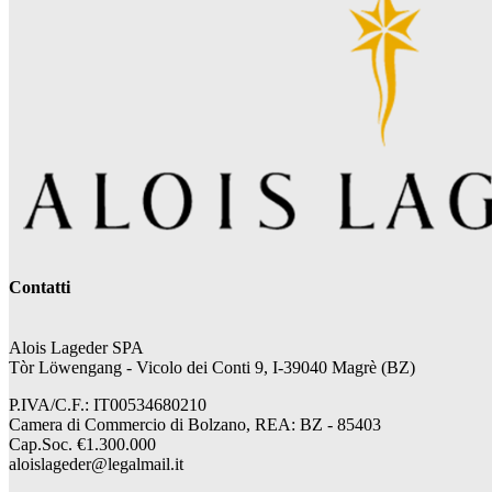
Contatti
Alois Lageder SPA
Tòr Löwengang - V
icolo dei Conti 9, I-39040 Magrè (BZ)
P.IVA/C.F.: IT00534680210
Camera di Commercio di Bolzano, REA: BZ - 85403
Cap.Soc. €1.300.000
aloislageder@legalmail.it