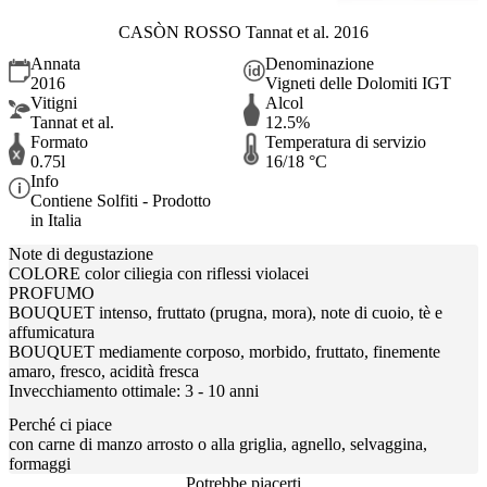
CASÒN ROSSO Tannat et al. 2016
Annata
Denominazione
2016
Vigneti delle Dolomiti IGT
Vitigni
Alcol
Tannat et al.
12.5%
Formato
Temperatura di servizio
0.75l
16/18 °C
Info
Contiene Solfiti - Prodotto
in Italia
Note di degustazione
COLORE color ciliegia con riflessi violacei
PROFUMO
BOUQUET intenso, fruttato (prugna, mora), note di cuoio, tè e
affumicatura
BOUQUET mediamente corposo, morbido, fruttato, finemente
amaro, fresco, acidità fresca
Invecchiamento ottimale: 3 - 10 anni
Perché ci piace
con carne di manzo arrosto o alla griglia, agnello, selvaggina,
formaggi
Potrebbe piacerti