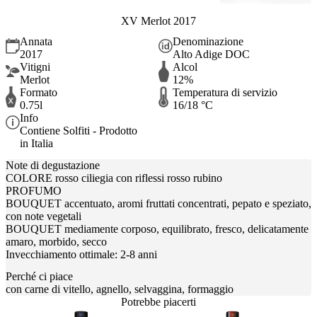
XV Merlot 2017
Annata
Denominazione
2017
Alto Adige DOC
Vitigni
Alcol
Merlot
12%
Formato
Temperatura di servizio
0.75l
16/18 °C
Info
Contiene Solfiti - Prodotto
in Italia
Note di degustazione
COLORE rosso ciliegia con riflessi rosso rubino
PROFUMO
BOUQUET accentuato, aromi fruttati concentrati, pepato e speziato,
con note vegetali
BOUQUET mediamente corposo, equilibrato, fresco, delicatamente
amaro, morbido, secco
Invecchiamento ottimale: 2-8 anni
Perché ci piace
con carne di vitello, agnello, selvaggina, formaggio
Potrebbe piacerti