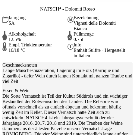
NATSCH⁴ - Dolomiti Rosso
Jahrgang
Bezeichnung
SA
Vigneti delle Dolomiti
Bianco
Alkoholgehalt
Füllmenge
12.5%
0.75l
Empf. Trinktemperatur
Info
16/18 °C
Enthält Sulfite - Hergestellt
in Italien
Geschmacksnoten
Lange Maischesmazeration, Lagerung im Holz (Barrique und
Zigarillo) - tiefer Wein durch langen Kontakt mit ganzen Traube und
viel Zeit
Essen & Wein
Die Sorte Vernatsch ist Teil der Kultur Südtirols und ein wichtiger
Bestandteil der Rotweinsorten des Landes. Die Rebsorte wird
oftmals vorschnell als zu einfach abgetan und bekommt häufig
wenig Zeit im Keller. Dieser Vernatsch hatte Zeit sich zu
entwickeln. NATSCH4 ist ein Jahrgangsverschnitt der vier
Jahrgänge 2016, 2017, 2018 und 2019. Die Trauben der Weine
stammen aus der ältesten Parzelle unserer Vernatsch-Lage
RÖMIGBERG. Die vier Weine sind unterschiedlich lange auf der