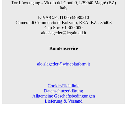
Tòr Löwengang -
Vicolo dei Conti 9, I-39040 Magrè (BZ)
Italy
P.IVA/C.F.: IT00534680210
Camera di Commercio di Bolzano, REA: BZ - 85403
Cap.Soc. €1.300.000
aloislageder@legalmail.it
Kundenservice
aloislageder@wineplatform.it
Cookie-Richtlinie
Datenschutzerklärung
Allgemeine Geschäftsbedingungen
Lieferung & Versand