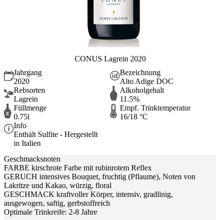
CONUS Lagrein 2020
Jahrgang
Bezeichnung
2020
Alto Adige DOC
Rebsorten
Alkoholgehalt
Lagrein
11.5%
Füllmenge
Empf. Trinktemperatur
0.75l
16/18 °C
Info
Enthält Sulfite - Hergestellt
in Italien
Geschmacksnoten
FARBE kirschrote Farbe mit rubinrotem Reflex
GERUCH intensives Bouquet, fruchtig (Pflaume), Noten von
Lakritze und Kakao, würzig, floral
GESCHMACK kraftvoller Körper, intensiv, gradlinig,
ausgewogen, saftig, gerbstoffreich
Optimale Trinkreife: 2-8 Jahre