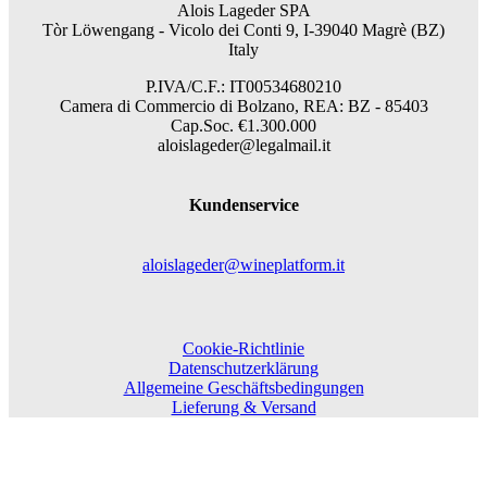
Alois Lageder SPA
Tòr Löwengang -
Vicolo dei Conti 9, I-39040 Magrè (BZ)
Italy
P.IVA/C.F.: IT00534680210
Camera di Commercio di Bolzano, REA: BZ - 85403
Cap.Soc. €1.300.000
aloislageder@legalmail.it
Kundenservice
aloislageder@wineplatform.it
Cookie-Richtlinie
Datenschutzerklärung
Allgemeine Geschäftsbedingungen
Lieferung & Versand