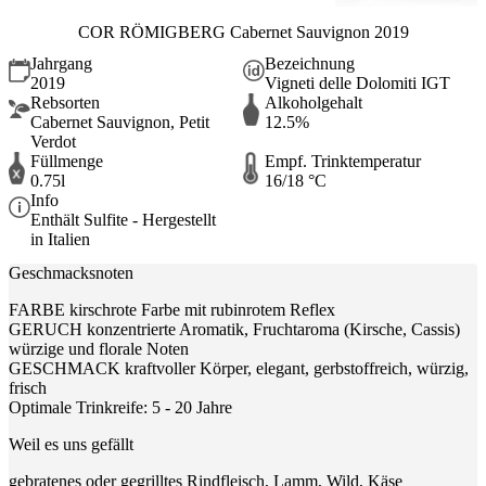
COR RÖMIGBERG Cabernet Sauvignon 2019
Jahrgang
Bezeichnung
2019
Vigneti delle Dolomiti IGT
Rebsorten
Alkoholgehalt
Cabernet Sauvignon, Petit
12.5%
Verdot
Füllmenge
Empf. Trinktemperatur
0.75l
16/18 °C
Info
Enthält Sulfite - Hergestellt
in Italien
Geschmacksnoten
FARBE kirschrote Farbe mit rubinrotem Reflex
GERUCH konzentrierte Aromatik, Fruchtaroma (Kirsche, Cassis)
würzige und florale Noten
GESCHMACK kraftvoller Körper, elegant, gerbstoffreich, würzig,
frisch
Optimale Trinkreife: 5 - 20 Jahre
Weil es uns gefällt
gebratenes oder gegrilltes Rindfleisch, Lamm, Wild, Käse