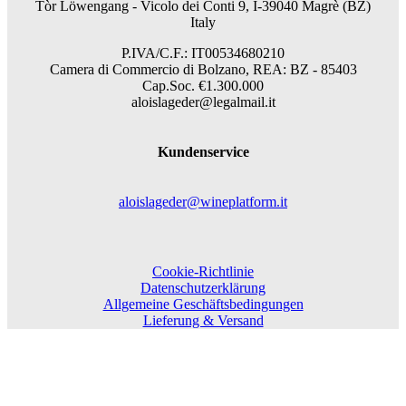
Tòr Löwengang -
Vicolo dei Conti 9, I-39040 Magrè (BZ)
Italy
P.IVA/C.F.: IT00534680210
Camera di Commercio di Bolzano, REA: BZ - 85403
Cap.Soc. €1.300.000
aloislageder@legalmail.it
Kundenservice
aloislageder@wineplatform.it
Cookie-Richtlinie
Datenschutzerklärung
Allgemeine Geschäftsbedingungen
Lieferung & Versand