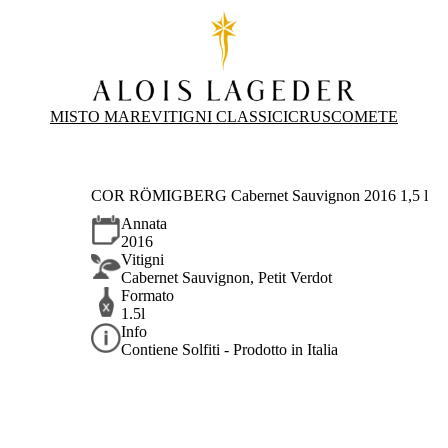
MISTO MARE
VITIGNI CLASSICI
CRUS
COMETE
COR RÖMIGBERG Cabernet Sauvignon 2016 1,5 l
Annata
2016
Vitigni
Cabernet Sauvignon, Petit Verdot
Formato
1.5l
Info
Contiene Solfiti - Prodotto in Italia