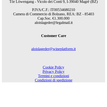
Tòr Löwengang - V
icolo dei Conti 9, I-39040 Magrè (BZ)
P.IVA/C.F.: IT00534680210
Camera di Commercio di Bolzano, REA: BZ - 85403
Cap.Soc. €1.300.000
aloislageder@legalmail.it
Customer Care
aloislageder@wineplatform.it
Cookie Policy
Privacy Policy
Termini e condizioni
Condizioni di spedizione