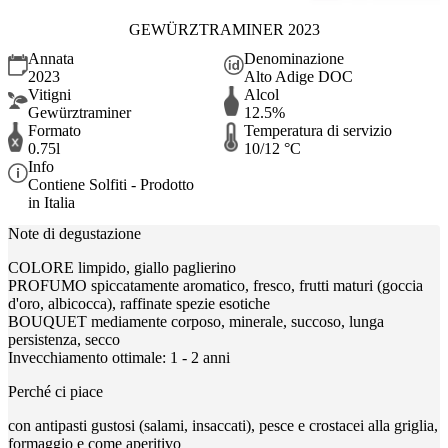
GEWÜRZTRAMINER 2023
Annata
Denominazione
2023
Alto Adige DOC
Vitigni
Alcol
Gewürztraminer
12.5%
Formato
Temperatura di servizio
0.75l
10/12 °C
Info
Contiene Solfiti - Prodotto
in Italia
Note di degustazione
COLORE limpido, giallo paglierino
PROFUMO spiccatamente aromatico, fresco, frutti maturi (goccia
d'oro, albicocca), raffinate spezie esotiche
BOUQUET mediamente corposo, minerale, succoso, lunga
persistenza, secco
Invecchiamento ottimale: 1 - 2 anni
Perché ci piace
con antipasti gustosi (salami, insaccati), pesce e crostacei alla griglia,
formaggio e come aperitivo