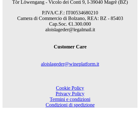
Tòr Löwengang - V
icolo dei Conti 9, I-39040 Magrè (BZ)
P.IVA/C.F.: IT00534680210
Camera di Commercio di Bolzano, REA: BZ - 85403
Cap.Soc. €1.300.000
aloislageder@legalmail.it
Customer Care
aloislageder@wineplatform.it
Cookie Policy
Privacy Policy
Termini e condizioni
Condizioni di spedizione