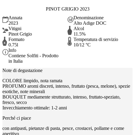
PINOT GRIGIO 2023
Annata
Denominazione
2023
Alto Adige DOC
Vitigni
Alcol
Pinot Grigio
11.5%
Formato
Temperatura di servizio
0.75l
10/12 °C
Info
Contiene Solfiti - Prodotto
in Italia
Note di degustazione
COLORE limpido, nota ramata
PROFUMO aromi discreti, intenso, fruttato (pesca, melone), spezie
esotiche, note minerali
BOUQUET mediamente strutturato, intenso, fruttato-speziato,
fresco, secco
Invecchiamento ottimale: 1-2 anni
Perché ci piace
con antipasti, pietanze di pasta, pesce, crostacei, pollame e come
aperitivo