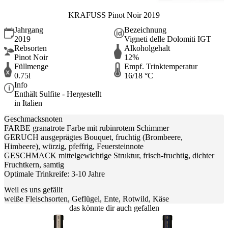
KRAFUSS Pinot Noir 2019
Jahrgang
Bezeichnung
2019
Vigneti delle Dolomiti IGT
Rebsorten
Alkoholgehalt
Pinot Noir
12%
Füllmenge
Empf. Trinktemperatur
0.75l
16/18 °C
Info
Enthält Sulfite - Hergestellt
in Italien
Geschmacksnoten
FARBE granatrote Farbe mit rubinrotem Schimmer
GERUCH ausgeprägtes Bouquet, fruchtig (Brombeere,
Himbeere), würzig, pfeffrig, Feuersteinnote
GESCHMACK mittelgewichtige Struktur, frisch-fruchtig, dichter
Fruchtkern, samtig
Optimale Trinkreife: 3-10 Jahre
Weil es uns gefällt
weiße Fleischsorten, Geflügel, Ente, Rotwild, Käse
das könnte dir auch gefallen