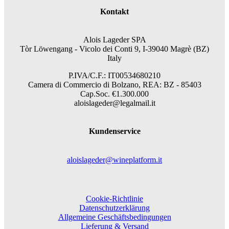
Kontakt
Alois Lageder SPA
Tòr Löwengang -
Vicolo dei Conti 9, I-39040 Magrè (BZ)
Italy
P.IVA/C.F.: IT00534680210
Camera di Commercio di Bolzano, REA: BZ - 85403
Cap.Soc. €1.300.000
aloislageder@legalmail.it
Kundenservice
aloislageder@wineplatform.it
Cookie-Richtlinie
Datenschutzerklärung
Allgemeine Geschäftsbedingungen
Lieferung & Versand